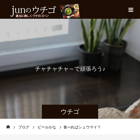
チ
ャ
チ
ャ
チ
ャ
～
で
頑
張
ろ
う
♪
ウチゴ
ブログ
ビールかな
食べればシュウマイ？