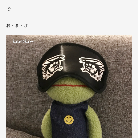
で
お・ま・け