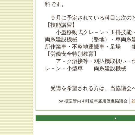
料です。
９月に予定されている科目は次の
【技能講習】
小型移動式クレ－ン・玉掛技能・
両系建設機械 （整地）・車両系
所作業車・不整地運搬車・足場 
【労働安全特別教育】
ア－ク溶接等・刈払機取扱い・伐
レ－ン・小型車 両系建設機械
受講を希望される方は、当協議会
by 根室管内４町通年雇用促進協議会 │
2
▲