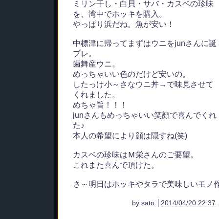
ミリン干し・白貝・サバ・カスベの珍味
を、湾中でホッキを購入。
やっぱり浜だね。魚が安い！
中標津に帰ってまずはウニをjunさんに誕
プレ。
歯舞産ウニ。
めっちゃいい色のだけど安いの。
したっけ小～さなウニ丼→で味見させて
くれました。
めちゃ旨！！！
junさんもめっちゃいい笑顔で喜んでくれ
た♪
本人の希望により顔は隠すね(笑)
カスベの珍味はＭ栄さんのご要望。
これまた喜んで頂けた。
さ～明日はホッキやタラで美味しいモノ
by sato │
2014/04/20 22:37