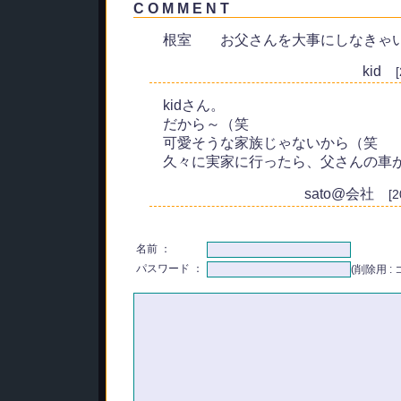
C O M M E N T
根室 お父さんを大事にしなきゃ
kid
kidさん。
だから～（笑
可愛そうな家族じゃないから（笑
久々に実家に行ったら、父さんの車
sato@会社
[
名前 ：
パスワード ：
(削除用 